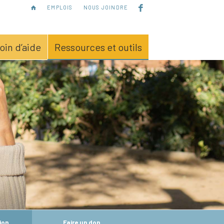
EMPLOIS
NOUS JOINDRE
soin d’aide
Ressources et outils
ion
Faire un don